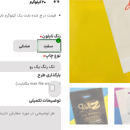
۲۰ کیلوگرم
قیمت درج شده بابت یک کیلوگرم نای
رنگ نایلون
*
سفید
مشکی
نوع چاپ
*
بارگذاری طرح
(max file size 256 مگابایت)
توضیحات تکمیلی