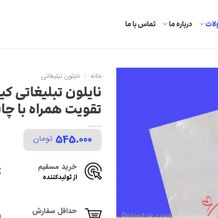
ات
درباره ما
تماس با ما
خانه
/
نایلون تبلیغاتی
نایلون تبلیغاتی ک
تقویت همراه با چا
545.000
تومان
خرید مسقیم
از تولیدکننده
حداقل سفارش